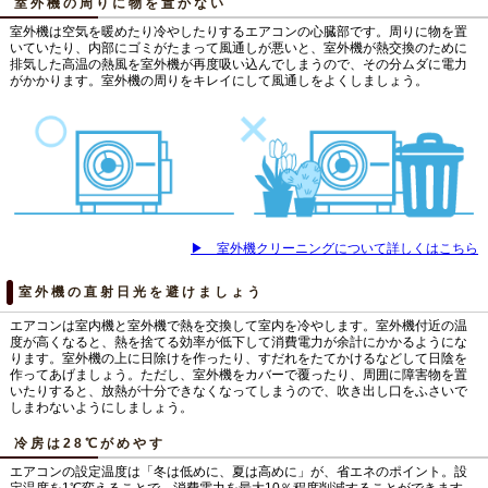
室外機の周りに物を置かない
室外機は空気を暖めたり冷やしたりするエアコンの心臓部です。周りに物を置
いていたり、内部にゴミがたまって風通しが悪いと、室外機が熱交換のために
排気した高温の熱風を室外機が再度吸い込んでしまうので、その分ムダに電力
がかかります。室外機の周りをキレイにして風通しをよくしましょう。
▶ 室外機クリーニングについて詳しくはこちら
室外機の直射日光を避けましょう
エアコンは室内機と室外機で熱を交換して室内を冷やします。室外機付近の温
度が高くなると、熱を捨てる効率が低下して消費電力が余計にかかるようにな
ります。室外機の上に日除けを作ったり、すだれをたてかけるなどして日陰を
作ってあげましょう。ただし、室外機をカバーで覆ったり、周囲に障害物を置
いたりすると、放熱が十分できなくなってしまうので、吹き出し口をふさいで
しまわないようにしましょう。
冷房は28℃がめやす
エアコンの設定温度は「冬は低めに、夏は高めに」が、省エネのポイント。設
定温度を1℃変えることで、消費電力を最大10％程度削減することができます。