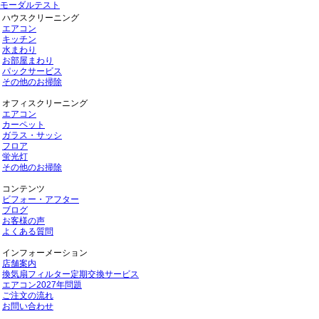
モーダルテスト
ハウスクリーニング
エアコン
キッチン
水まわり
お部屋まわり
パックサービス
その他のお掃除
オフィスクリーニング
エアコン
カーペット
ガラス・サッシ
フロア
蛍光灯
その他のお掃除
コンテンツ
ビフォー・アフター
ブログ
お客様の声
よくある質問
インフォーメーション
店舗案内
換気扇フィルター定期交換サービス
エアコン2027年問題
ご注文の流れ
お問い合わせ