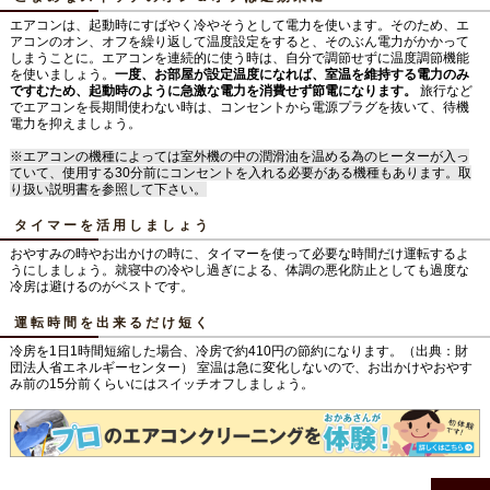
エアコンは、起動時にすばやく冷やそうとして電力を使います。そのため、エ
アコンのオン、オフを繰り返して温度設定をすると、そのぶん電力がかかって
しまうことに。エアコンを連続的に使う時は、自分で調節せずに温度調節機能
を使いましょう。
一度、お部屋が設定温度になれば、室温を維持する電力のみ
ですむため、起動時のように急激な電力を消費せず節電になります。
旅行など
でエアコンを長期間使わない時は、コンセントから電源プラグを抜いて、待機
電力を抑えましょう。
※エアコンの機種によっては室外機の中の潤滑油を温める為のヒーターが入っ
ていて、使用する30分前にコンセントを入れる必要がある機種もあります。取
り扱い説明書を参照して下さい。
タイマーを活用しましょう
おやすみの時やお出かけの時に、タイマーを使って必要な時間だけ運転するよ
うにしましょう。就寝中の冷やし過ぎによる、体調の悪化防止としても過度な
冷房は避けるのがベストです。
運転時間を出来るだけ短く
冷房を1日1時間短縮した場合、冷房で約410円の節約になります。（出典：財
団法人省エネルギーセンター） 室温は急に変化しないので、お出かけやおやす
み前の15分前くらいにはスイッチオフしましょう。