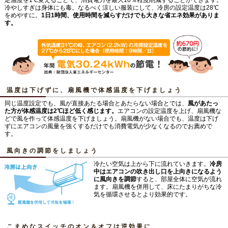
冷やしすぎは身体にも毒。なるべく涼しい服装にして、冷房の設定温度は28℃
をめやすに。
1日1時間、使用時間を減らすだけでも大きな省エネ効果がありま
す。
温度は下げずに、扇風機で体感温度を下げましょう
同じ温度設定でも、風が直接あたる場合とあたらない場合とでは、
風があたっ
た方が体感温度は2℃ほど低く感じます。
エアコンの設定温度を上げ、扇風機な
どで風を作って体感温度を下げましょう。扇風機がない場合でも、温度は下げ
ずにエアコンの風量を強くするだけでも消費電気が少なくなるのでお薦めで
す。
風向きの調節をしましょう
冷たい空気は上から下に流れていきます。
冷房
中はエアコンの吹き出し口を上向きになるよう
に風向きを調節
すると、部屋全体に空気が流れ
ます。扇風機を併用して、床にたまりがちな冷
気を循環させるとより効果的です。
こまめなスイッチのオン＆オフは逆効果に