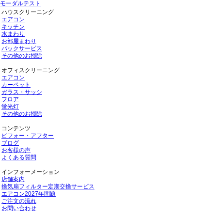
モーダルテスト
ハウスクリーニング
エアコン
キッチン
水まわり
お部屋まわり
パックサービス
その他のお掃除
オフィスクリーニング
エアコン
カーペット
ガラス・サッシ
フロア
蛍光灯
その他のお掃除
コンテンツ
ビフォー・アフター
ブログ
お客様の声
よくある質問
インフォーメーション
店舗案内
換気扇フィルター定期交換サービス
エアコン2027年問題
ご注文の流れ
お問い合わせ