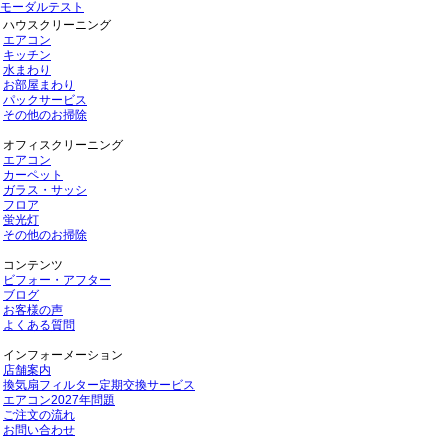
モーダルテスト
ハウスクリーニング
エアコン
キッチン
水まわり
お部屋まわり
パックサービス
その他のお掃除
オフィスクリーニング
エアコン
カーペット
ガラス・サッシ
フロア
蛍光灯
その他のお掃除
コンテンツ
ビフォー・アフター
ブログ
お客様の声
よくある質問
インフォーメーション
店舗案内
換気扇フィルター定期交換サービス
エアコン2027年問題
ご注文の流れ
お問い合わせ