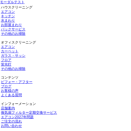
モーダルテスト
ハウスクリーニング
エアコン
キッチン
水まわり
お部屋まわり
パックサービス
その他のお掃除
オフィスクリーニング
エアコン
カーペット
ガラス・サッシ
フロア
蛍光灯
その他のお掃除
コンテンツ
ビフォー・アフター
ブログ
お客様の声
よくある質問
インフォーメーション
店舗案内
換気扇フィルター定期交換サービス
エアコン2027年問題
ご注文の流れ
お問い合わせ