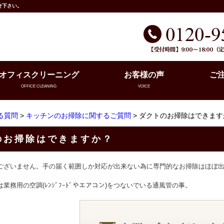
せ下さい。
オフィスクリーニング
お客様の声
ご
OFFICE CLEANING
VOICE
る質問
>
キッチンのお掃除に関するご質問
> ダクトのお掃除はできます
のお掃除はできますか？
ございません。手の届く範囲しか対応が出来ない為に専門的なお掃除はほぼ
業務用の空調(ﾚﾝｼﾞﾌｰﾄﾞやエアコン)をつないでいる通風管の事。