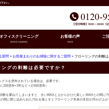
せ下さい。
オフィスクリーニング
お客様の声
ご
OFFICE CLEANING
VOICE
る質問
>
お部屋まわりのお掃除に関するご質問
> フローリングの剥離
リングの剥離は必要ですか？
ックスを塗布されている場合は、必要です。
に2回塗布×3年など＝計6回塗布）
の回数を重ねてしまいますと、古いWAXと上からかけた新しいWAXとの間に
AXの間に閉じ込められた汚れを落とすとフローリング本来の木目が浮かび上