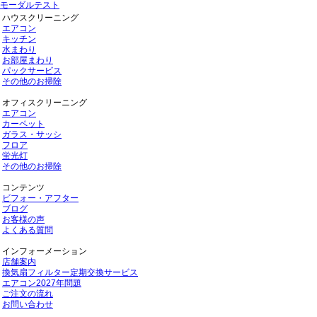
モーダルテスト
ハウスクリーニング
エアコン
キッチン
水まわり
お部屋まわり
パックサービス
その他のお掃除
オフィスクリーニング
エアコン
カーペット
ガラス・サッシ
フロア
蛍光灯
その他のお掃除
コンテンツ
ビフォー・アフター
ブログ
お客様の声
よくある質問
インフォーメーション
店舗案内
換気扇フィルター定期交換サービス
エアコン2027年問題
ご注文の流れ
お問い合わせ