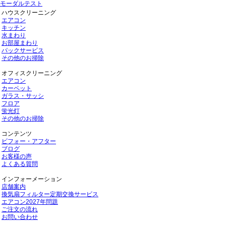
モーダルテスト
ハウスクリーニング
エアコン
キッチン
水まわり
お部屋まわり
パックサービス
その他のお掃除
オフィスクリーニング
エアコン
カーペット
ガラス・サッシ
フロア
蛍光灯
その他のお掃除
コンテンツ
ビフォー・アフター
ブログ
お客様の声
よくある質問
インフォーメーション
店舗案内
換気扇フィルター定期交換サービス
エアコン2027年問題
ご注文の流れ
お問い合わせ