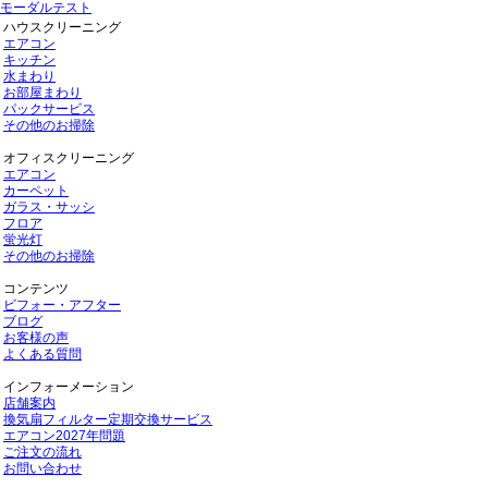
モーダルテスト
ハウスクリーニング
エアコン
キッチン
水まわり
お部屋まわり
パックサービス
その他のお掃除
オフィスクリーニング
エアコン
カーペット
ガラス・サッシ
フロア
蛍光灯
その他のお掃除
コンテンツ
ビフォー・アフター
ブログ
お客様の声
よくある質問
インフォーメーション
店舗案内
換気扇フィルター定期交換サービス
エアコン2027年問題
ご注文の流れ
お問い合わせ