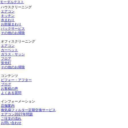
モーダルテスト
ハウスクリーニング
エアコン
キッチン
水まわり
お部屋まわり
パックサービス
その他のお掃除
オフィスクリーニング
エアコン
カーペット
ガラス・サッシ
フロア
蛍光灯
その他のお掃除
コンテンツ
ビフォー・アフター
ブログ
お客様の声
よくある質問
インフォーメーション
店舗案内
換気扇フィルター定期交換サービス
エアコン2027年問題
ご注文の流れ
お問い合わせ