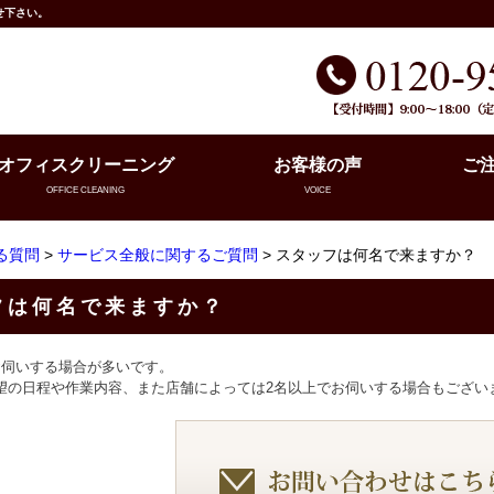
せ下さい。
オフィスクリーニング
お客様の声
ご
OFFICE CLEANING
VOICE
る質問
>
サービス全般に関するご質問
> スタッフは何名で来ますか？
フは何名で来ますか？
お伺いする場合が多いです。
望の日程や作業内容、また店舗によっては2名以上でお伺いする場合もござい