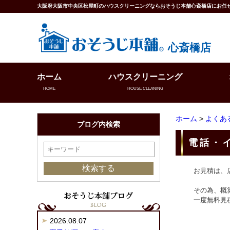
大阪府大阪市中央区松屋町のハウスクリーニングならおそうじ本舗心斎橋店にお任
心斎橋店
ホーム
ハウスクリーニング
HOME
HOUSE CLEANING
ホーム
>
よくあ
ブログ内検索
電話・
お見積は、
その為、概
一度無料見
2026.08.07