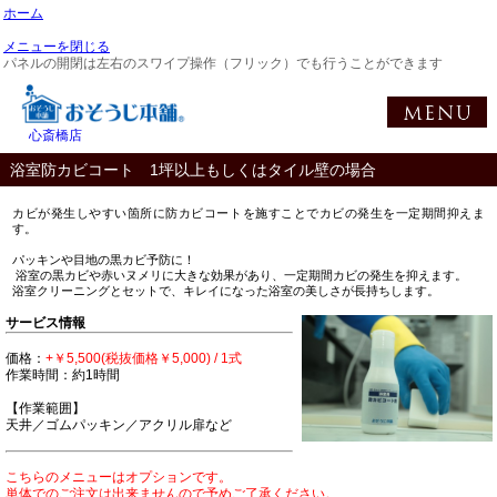
ホーム
メニューを閉じる
パネルの開閉は左右のスワイプ操作（フリック）でも行うことができます
心斎橋店
浴室防カビコート 1坪以上もしくはタイル壁の場合
カビが発生しやすい箇所に防カビコートを施すことでカビの発生を一定期間抑えま
す。
パッキンや目地の黒カビ予防に！
浴室の黒カビや赤いヌメリに大きな効果があり、一定期間カビの発生を抑えます。
浴室クリーニングとセットで、キレイになった浴室の美しさが長持ちします。
サービス情報
価格：
+￥5,500(税抜価格￥5,000) / 1式
作業時間：約1時間
【作業範囲】
天井／ゴムパッキン／アクリル扉など
こちらのメニューはオプションです。
単体でのご注文は出来ませんので予めご了承ください。