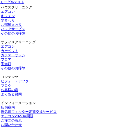
モーダルテスト
ハウスクリーニング
エアコン
キッチン
水まわり
お部屋まわり
パックサービス
その他のお掃除
オフィスクリーニング
エアコン
カーペット
ガラス・サッシ
フロア
蛍光灯
その他のお掃除
コンテンツ
ビフォー・アフター
ブログ
お客様の声
よくある質問
インフォーメーション
店舗案内
換気扇フィルター定期交換サービス
エアコン2027年問題
ご注文の流れ
お問い合わせ