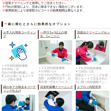
※
浴室クリーニングと併用してご注文ください。
※
汚れの状況により、完全に除去できない場合がございます。
※
使用状況により浴室防カビコートの効果期間は異なります。
一緒に頼むとさらに効果的なオプション
お手入れ簡単コーティン
一坪(3,3㎡)以上の場
洗面台クリーニングセッ
グ
合、1㎡ごとに
ト
＋￥9,900(税抜価格
＋￥3,300(税抜価格
＋￥8,250(税抜価格
￥9,000)／式
￥3,000) / 1㎡
￥7,500) / 1式
汚れの付着が軽減し、お
それぞれの汚れに合った
洗面台クリーニングを浴
手入れが楽になるコーテ
洗剤・お掃除方法で、お
室とセットで注文された
ィング剤を塗布。
風呂場一式をピカピカ…
方に限り特別価格でご…
鏡の水アカ除去＆コーテ
浴室乾燥機クリーニング
エプロン内部洗浄
ィング仕上げ