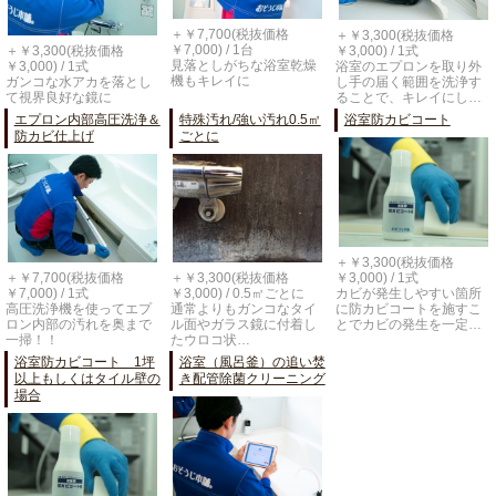
＋￥7,700(税抜価格
＋￥3,300(税抜価格
￥7,000) / 1台
￥3,000) / 1式
＋￥3,300(税抜価格
見落としがちな浴室乾燥
浴室のエプロンを取り外
￥3,000) / 1式
機もキレイに
し手の届く範囲を洗浄す
ガンコな水アカを落とし
ることで、キレイにし…
て視界良好な鏡に
エプロン内部高圧洗浄＆
特殊汚れ/強い汚れ0.5㎡
浴室防カビコート
防カビ仕上げ
ごとに
＋￥3,300(税抜価格
￥3,000) / 1式
＋￥7,700(税抜価格
＋￥3,300(税抜価格
カビが発生しやすい箇所
￥7,000) / 1式
￥3,000) / 0.5㎡ごとに
に防カビコートを施すこ
高圧洗浄機を使ってエプ
通常よりもガンコなタイ
とでカビの発生を一定…
ロン内部の汚れを奥まで
ル面やガラス鏡に付着し
一掃！！
たウロコ状…
浴室防カビコート 1坪
浴室（風呂釜）の追い焚
以上もしくはタイル壁の
き配管除菌クリーニング
場合