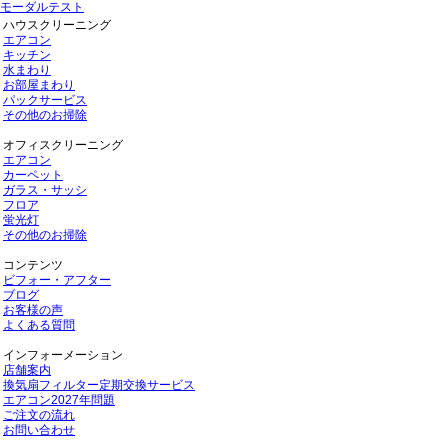
モーダルテスト
ハウスクリーニング
エアコン
キッチン
水まわり
お部屋まわり
パックサービス
その他のお掃除
オフィスクリーニング
エアコン
カーペット
ガラス・サッシ
フロア
蛍光灯
その他のお掃除
コンテンツ
ビフォー・アフター
ブログ
お客様の声
よくある質問
インフォーメーション
店舗案内
換気扇フィルター定期交換サービス
エアコン2027年問題
ご注文の流れ
お問い合わせ