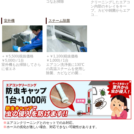
コなお掃除
クリーニングしたエアコ
ン内部のキレイをキー
プ。カビや雑菌からエア
コ…
室外機
スチーム除菌
＋￥5,500(税抜価格
＋￥1,100(税抜価格
￥5,000) / 1台
￥1,000) / 1台
室外機もお掃除してさら
エアコン洗浄後に130℃
に省エネ
の高温スチームを使用し
除菌、カビなどの菌…
※
エアコンクリーニングとのセットでのみ対応。
※
ホースの劣化が激しい場合、対応できない可能性があります。