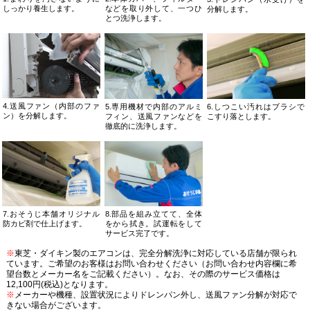
しっかり養生します。
などを取り外して、一つひ
分解します。
とつ洗浄します。
4.送風ファン（内部のファ
5.専用機材で内部のアルミ
6.しつこい汚れはブラシで
ン）を分解します。
フィン、送風ファンなどを
こすり落とします。
徹底的に洗浄します。
7.おそうじ本舗オリジナル
8.部品を組み立てて、全体
防カビ剤で仕上げます。
をから拭き。試運転をして
サービス完了です。
※
東芝・ダイキン製のエアコンは、完全分解洗浄に対応している店舗が限られ
ています。ご希望のお客様はお問い合わせください（お問い合わせ内容欄に希
望台数とメーカー名をご記載ください）。なお、その際のサービス価格は
12,100円(税込)となります。
※
メーカーや機種、設置状況によりドレンパン外し、送風ファン分解が対応で
きない場合がございます。