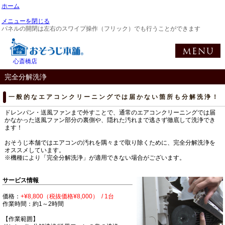
ホーム
メニューを閉じる
パネルの開閉は左右のスワイプ操作（フリック）でも行うことができます
心斎橋店
完全分解洗浄
一般的なエアコンクリーニングでは届かない箇所も分解洗浄！
ドレンパン・送風ファンまで外すことで、通常のエアコンクリーニングでは届
かなかった送風ファン部分の裏側や、隠れた汚れまで逃さず徹底して洗浄でき
ます！
おそうじ本舗ではエアコンの汚れを隅々まで取り除くために、完全分解洗浄を
オススメしています。
※機種により「完全分解洗浄」が適用できない場合がございます。
サービス情報
価格：
+¥8,800（税抜価格¥8,000） / 1台
作業時間：約1～2時間
【作業範囲】