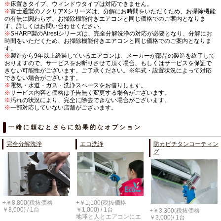
※
床置きタイプ、ウィンドウタイプは対応できません。
※
富士通製のノクリアXシリーズは、分解にお時間をいただくため、お掃除機能
の有無に関わらず、お掃除機能付きエアコンと同じ価格でのご案内となりま
す。詳しくはお問い合わせください。
※
SHARP製のAirestシリーズは、完全分解洗浄の対応が必要となり、分解にお
時間をいただくため、お掃除機能付きエアコンと同じ価格でのご案内となりま
す。
※
製造から9年以上経過しているエアコンは、メーカーが部品の製造を終了して
おりますので、サービスをお断りさせて頂く場合、もしくはサービスを保証で
きない可能性がございます。ご了承ください。※年式・設置状況によって対応
できない場合がございます。
※
電気・水道・ガス・洗浄スペースをお借りします。
※
サービス内容と価格は予告無く変更する場合がございます。
※
汚れの状況により、完全に除去できない場合がございます。
※
一部対応していない店舗がございます。
一緒に頼むとさらに効果的なオプション
完全分解洗浄
エコ洗浄
防カビチタンコーティン
グ
+￥8,800(税抜価格
+￥1,100(税抜価格
￥8,000) / 1台
￥1,000) / 1台
+￥3,300(税抜価格
地球と人とエアコンにエ
￥3,000)/ 1台