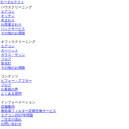
モーダルテスト
ハウスクリーニング
エアコン
キッチン
水まわり
お部屋まわり
パックサービス
その他のお掃除
オフィスクリーニング
エアコン
カーペット
ガラス・サッシ
フロア
蛍光灯
その他のお掃除
コンテンツ
ビフォー・アフター
ブログ
お客様の声
よくある質問
インフォーメーション
店舗案内
換気扇フィルター定期交換サービス
エアコン2027年問題
ご注文の流れ
お問い合わせ