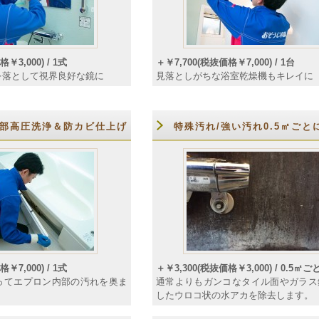
￥3,000) / 1式
＋￥7,700(税抜価格￥7,000) / 1台
を落として視界良好な鏡に
見落としがちな浴室乾燥機もキレイに
部高圧洗浄＆防カビ仕上げ
特殊汚れ/強い汚れ0.5㎡ごと
￥7,000) / 1式
＋￥3,300(税抜価格￥3,000) / 0.5㎡ご
ってエプロン内部の汚れを奥ま
通常よりもガンコなタイル面やガラス
したウロコ状の水アカを除去します。