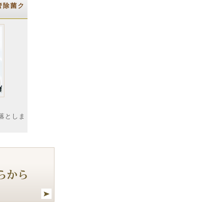
管除菌ク
落としま