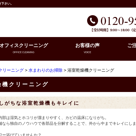
せ下さい。
オフィスクリーニング
お客様の声
ご
OFFICE CLEANING
VOICE
クリーニング
>
水まわりのお掃除
> 浴室乾燥機クリーニング
燥機クリーニング
しがちな浴室乾燥機もキレイに
内部は湿気とホコリが溜まりやすく、カビの温床になりがち。
舗なら独自のノウハウで各部品を分解することで、外から中までキレイにし
ワー浴びていませんか？