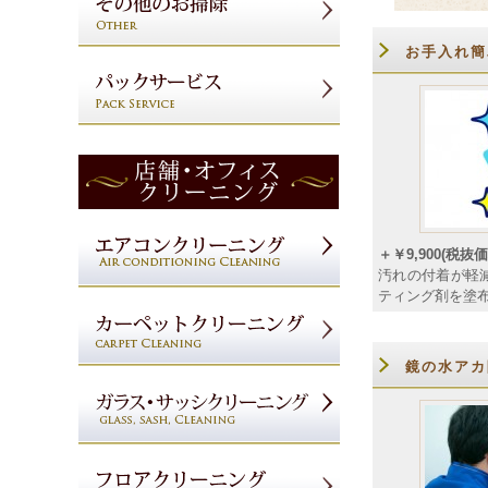
お手入れ簡
＋￥9,900(税抜価
汚れの付着が軽
ティング剤を塗
鏡の水アカ