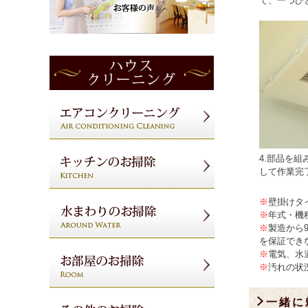
て、一つひ
4.部品を
して作業完
※
壁掛けタ
※
年式・機
※
製造から
を保証でき
※
電気、水
※
汚れの状
一緒に