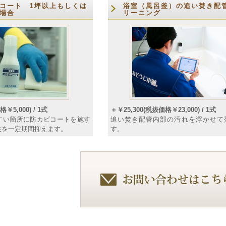
コート 1坪以上もしくは
浴室（風呂釜）の追い焚き配
場合
リーニング
￥5,000) / 1式
＋￥25,300(税抜価格￥23,000) / 1式
すい箇所に防カビコートを施す
追い焚き配管内部の汚れを浮かせて
生を一定期間抑えます。
す。