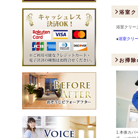
浴室ク
浴室クリーニン
●
浴室クリ
お掃除
1.本体カ