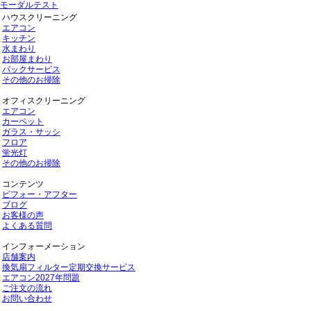
モーダルテスト
ハウスクリーニング
エアコン
キッチン
水まわり
お部屋まわり
パックサービス
その他のお掃除
オフィスクリーニング
エアコン
カーペット
ガラス・サッシ
フロア
蛍光灯
その他のお掃除
コンテンツ
ビフォー・アフター
ブログ
お客様の声
よくある質問
インフォーメーション
店舗案内
換気扇フィルター定期交換サービス
エアコン2027年問題
ご注文の流れ
お問い合わせ