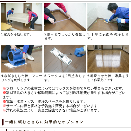
1.家具を移動します。
2.隅々までしっかり養生し
3.丁寧に表面を洗浄しま
ます。
す。
4.水拭きをした後、フロー
5.ワックスを2回塗布しま
6.乾燥させた後、家具を戻
リングを乾燥します。
す。
して作業完了です。
※
フローリングの素材によってはワックスを塗布できない場合もございます。
※
家財道具の大きさや移動範囲によっては別途移動費が発生する場合がござい
ます。
※
電気・水道・ガス・洗浄スペースをお借りします。
※
サービス内容と価格は予告無く変更する場合がございます。
※
汚れの状況により、完全に除去できない場合がございます。
一緒に頼むとさらに効果的なオプション