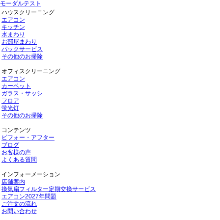
モーダルテスト
ハウスクリーニング
エアコン
キッチン
水まわり
お部屋まわり
パックサービス
その他のお掃除
オフィスクリーニング
エアコン
カーペット
ガラス・サッシ
フロア
蛍光灯
その他のお掃除
コンテンツ
ビフォー・アフター
ブログ
お客様の声
よくある質問
インフォーメーション
店舗案内
換気扇フィルター定期交換サービス
エアコン2027年問題
ご注文の流れ
お問い合わせ