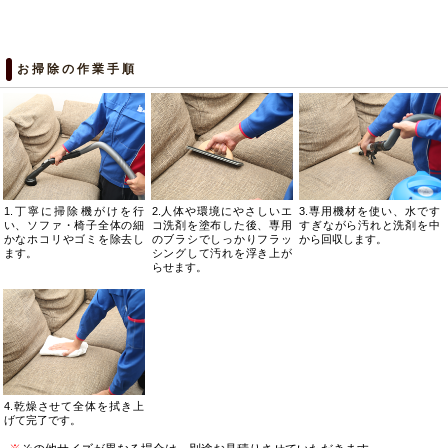
お掃除の作業手順
1.丁寧に掃除機がけを行
2.人体や環境にやさしいエ
3.専用機材を使い、水です
い、ソファ・椅子全体の細
コ洗剤を塗布した後、専用
すぎながら汚れと洗剤を中
かなホコリやゴミを除去し
のブラシでしっかりフラッ
から回収します。
ます。
シングして汚れを浮き上が
らせます。
4.乾燥させて全体を拭き上
げて完了です。