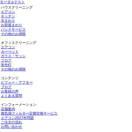
モーダルテスト
ハウスクリーニング
エアコン
キッチン
水まわり
お部屋まわり
パックサービス
その他のお掃除
オフィスクリーニング
エアコン
カーペット
ガラス・サッシ
フロア
蛍光灯
その他のお掃除
コンテンツ
ビフォー・アフター
ブログ
お客様の声
よくある質問
インフォーメーション
店舗案内
換気扇フィルター定期交換サービス
エアコン2027年問題
ご注文の流れ
お問い合わせ