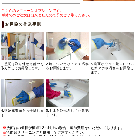
こちらのメニューはオプションです。
単体でのご注文は出来ませんので予めご了承ください。
お掃除の作業手順
3.洗面ボウル・蛇口につい
1.照明は取り外せる部分を
2.鏡についた水アカや汚れ
た水アカや汚れをお掃除し
取り外してお掃除します。
をお掃除します。
ます。
4.収納庫表面をお掃除しま
5.全体を乾拭きして作業完
す。
了です。
※
洗面台の横幅が横幅1.2ｍ以上の場合、追加費用をいただいております。
※
洗面台クリーニングと併用してご注文ください。