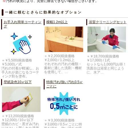
※
汚れの状況により、完全に除去できない場合がございます。
一緒に頼むとさらに効果的なオプション
お手入れ簡単コーティン
横幅1.2m以上
浴室クリーニングセット
グ
＋￥2,200(税抜価格
＋￥18,700(税抜価格
￥2,000) / 1.2m以上
￥17,000) / 1式
＋￥5,500(税抜価格
それぞれの汚れの種類・
セットなら1,000円お得！
￥5,000)／式
素材に適した洗剤・機材
洗面台は浴室と同じよう
汚れの付着が軽減し、お
を使用して、…
に、水ア…
手入れが楽になるコーテ
ィング剤を塗布。
壁紙染色10㎡以下
特殊汚れ/強い汚れ0.5㎡
ごとに
＋￥13,200(税抜価格
￥12,000) / 10㎡以下
＋￥3,300(税抜価格
壁紙のカビ・黒ずみ汚れ
￥3,000) / 0.5㎡ごとに特