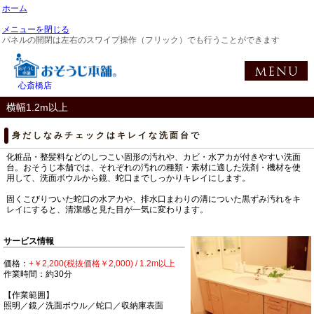
ホーム
メニューを閉じる
パネルの開閉は左右のスワイプ操作（フリック）でも行うことができます
心斎橋店
横幅1.2m以上
身だしなみチェックはキレイな洗面台で
化粧品・整髪料などのしつこい固形の汚れや、カビ・水アカが付きやすい洗面
台。おそうじ本舗では、それぞれの汚れの種類・素材に適した洗剤・機材を使
用して、洗面ボウルから鏡、蛇口までしっかりキレイにします。
固くこびりついた蛇口の水アカや、排水口まわりの溝についた黒ずみ汚れをキ
レイにすると、清潔感と見た目が一気に変わります。
サービス情報
価格：
+￥2,200(税抜価格￥2,000) / 1.2m以上
作業時間：約30分
【作業範囲】
照明／鏡／洗面ボウル／蛇口／収納庫表面