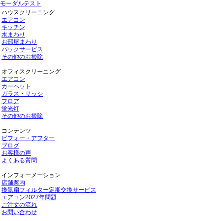
モーダルテスト
ハウスクリーニング
エアコン
キッチン
水まわり
お部屋まわり
パックサービス
その他のお掃除
オフィスクリーニング
エアコン
カーペット
ガラス・サッシ
フロア
蛍光灯
その他のお掃除
コンテンツ
ビフォー・アフター
ブログ
お客様の声
よくある質問
インフォーメーション
店舗案内
換気扇フィルター定期交換サービス
エアコン2027年問題
ご注文の流れ
お問い合わせ