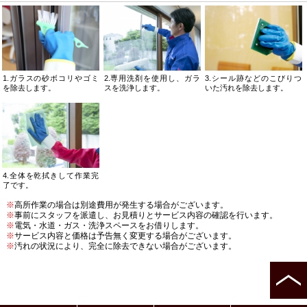
1.ガラスの砂ボコリやゴミ
2.専用洗剤を使用し、ガラ
3.シール跡などのこびりつ
を除去します。
スを洗浄します。
いた汚れを除去します。
4.全体を乾拭きして作業完
了です。
※
高所作業の場合は別途費用が発生する場合がございます。
※
事前にスタッフを派遣し、お見積りとサービス内容の確認を行います。
※
電気・水道・ガス・洗浄スペースをお借りします。
※
サービス内容と価格は予告無く変更する場合がございます。
※
汚れの状況により、完全に除去できない場合がございます。