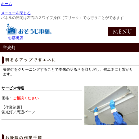
ホーム
メニューを閉じる
パネルの開閉は左右のスワイプ操作（フリック）でも行うことができます
心斎橋店
蛍光灯
明るさアップで省エネに
蛍光灯をクリーニングすることで本来の明るさを取り戻し、省エネにも繋がり
ます。
サービス情報
価格：
ご相談ください
【作業範囲】
蛍光灯／周辺パーツ
お掃除の作業手順