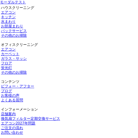
モーダルテスト
ハウスクリーニング
エアコン
キッチン
水まわり
お部屋まわり
パックサービス
その他のお掃除
オフィスクリーニング
エアコン
カーペット
ガラス・サッシ
フロア
蛍光灯
その他のお掃除
コンテンツ
ビフォー・アフター
ブログ
お客様の声
よくある質問
インフォーメーション
店舗案内
換気扇フィルター定期交換サービス
エアコン2027年問題
ご注文の流れ
お問い合わせ