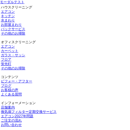
モーダルテスト
ハウスクリーニング
エアコン
キッチン
水まわり
お部屋まわり
パックサービス
その他のお掃除
オフィスクリーニング
エアコン
カーペット
ガラス・サッシ
フロア
蛍光灯
その他のお掃除
コンテンツ
ビフォー・アフター
ブログ
お客様の声
よくある質問
インフォーメーション
店舗案内
換気扇フィルター定期交換サービス
エアコン2027年問題
ご注文の流れ
お問い合わせ