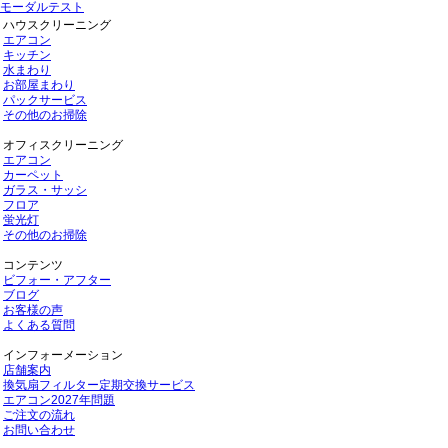
モーダルテスト
ハウスクリーニング
エアコン
キッチン
水まわり
お部屋まわり
パックサービス
その他のお掃除
オフィスクリーニング
エアコン
カーペット
ガラス・サッシ
フロア
蛍光灯
その他のお掃除
コンテンツ
ビフォー・アフター
ブログ
お客様の声
よくある質問
インフォーメーション
店舗案内
換気扇フィルター定期交換サービス
エアコン2027年問題
ご注文の流れ
お問い合わせ