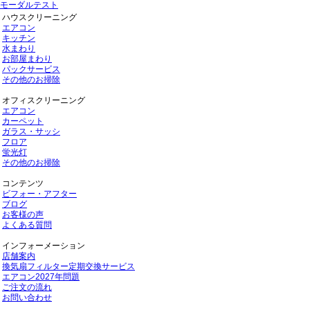
モーダルテスト
ハウスクリーニング
エアコン
キッチン
水まわり
お部屋まわり
パックサービス
その他のお掃除
オフィスクリーニング
エアコン
カーペット
ガラス・サッシ
フロア
蛍光灯
その他のお掃除
コンテンツ
ビフォー・アフター
ブログ
お客様の声
よくある質問
インフォーメーション
店舗案内
換気扇フィルター定期交換サービス
エアコン2027年問題
ご注文の流れ
お問い合わせ