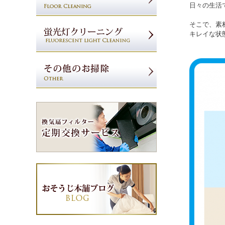
日々の生活
そこで、素
キレイな状