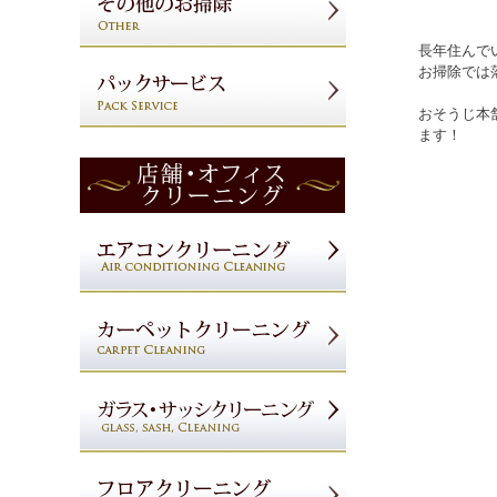
長年住んで
お掃除では
おそうじ本
ます！