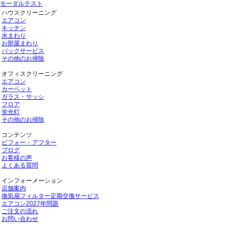
モーダルテスト
ハウスクリーニング
エアコン
キッチン
水まわり
お部屋まわり
パックサービス
その他のお掃除
オフィスクリーニング
エアコン
カーペット
ガラス・サッシ
フロア
蛍光灯
その他のお掃除
コンテンツ
ビフォー・アフター
ブログ
お客様の声
よくある質問
インフォーメーション
店舗案内
換気扇フィルター定期交換サービス
エアコン2027年問題
ご注文の流れ
お問い合わせ