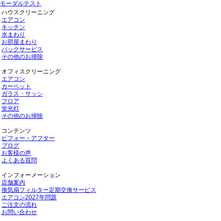
モーダルテスト
ハウスクリーニング
エアコン
キッチン
水まわり
お部屋まわり
パックサービス
その他のお掃除
オフィスクリーニング
エアコン
カーペット
ガラス・サッシ
フロア
蛍光灯
その他のお掃除
コンテンツ
ビフォー・アフター
ブログ
お客様の声
よくある質問
インフォーメーション
店舗案内
換気扇フィルター定期交換サービス
エアコン2027年問題
ご注文の流れ
お問い合わせ