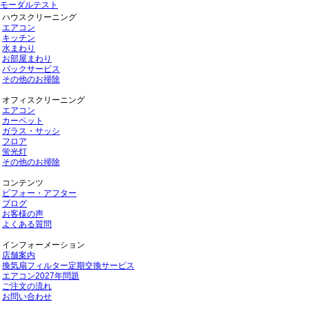
モーダルテスト
ハウスクリーニング
エアコン
キッチン
水まわり
お部屋まわり
パックサービス
その他のお掃除
オフィスクリーニング
エアコン
カーペット
ガラス・サッシ
フロア
蛍光灯
その他のお掃除
コンテンツ
ビフォー・アフター
ブログ
お客様の声
よくある質問
インフォーメーション
店舗案内
換気扇フィルター定期交換サービス
エアコン2027年問題
ご注文の流れ
お問い合わせ