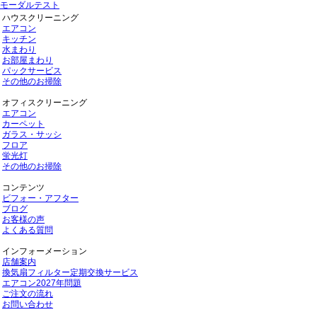
モーダルテスト
ハウスクリーニング
エアコン
キッチン
水まわり
お部屋まわり
パックサービス
その他のお掃除
オフィスクリーニング
エアコン
カーペット
ガラス・サッシ
フロア
蛍光灯
その他のお掃除
コンテンツ
ビフォー・アフター
ブログ
お客様の声
よくある質問
インフォーメーション
店舗案内
換気扇フィルター定期交換サービス
エアコン2027年問題
ご注文の流れ
お問い合わせ