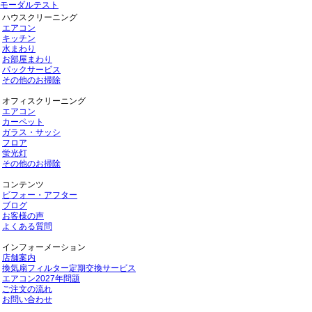
モーダルテスト
ハウスクリーニング
エアコン
キッチン
水まわり
お部屋まわり
パックサービス
その他のお掃除
オフィスクリーニング
エアコン
カーペット
ガラス・サッシ
フロア
蛍光灯
その他のお掃除
コンテンツ
ビフォー・アフター
ブログ
お客様の声
よくある質問
インフォーメーション
店舗案内
換気扇フィルター定期交換サービス
エアコン2027年問題
ご注文の流れ
お問い合わせ