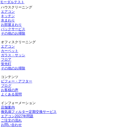
モーダルテスト
ハウスクリーニング
エアコン
キッチン
水まわり
お部屋まわり
パックサービス
その他のお掃除
オフィスクリーニング
エアコン
カーペット
ガラス・サッシ
フロア
蛍光灯
その他のお掃除
コンテンツ
ビフォー・アフター
ブログ
お客様の声
よくある質問
インフォーメーション
店舗案内
換気扇フィルター定期交換サービス
エアコン2027年問題
ご注文の流れ
お問い合わせ