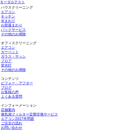
モーダルテスト
ハウスクリーニング
エアコン
キッチン
水まわり
お部屋まわり
パックサービス
その他のお掃除
オフィスクリーニング
エアコン
カーペット
ガラス・サッシ
フロア
蛍光灯
その他のお掃除
コンテンツ
ビフォー・アフター
ブログ
お客様の声
よくある質問
インフォーメーション
店舗案内
換気扇フィルター定期交換サービス
エアコン2027年問題
ご注文の流れ
お問い合わせ