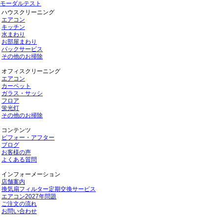
モーダルテスト
ハウスクリーニング
エアコン
キッチン
水まわり
お部屋まわり
パックサービス
その他のお掃除
オフィスクリーニング
エアコン
カーペット
ガラス・サッシ
フロア
蛍光灯
その他のお掃除
コンテンツ
ビフォー・アフター
ブログ
お客様の声
よくある質問
インフォーメーション
店舗案内
換気扇フィルター定期交換サービス
エアコン2027年問題
ご注文の流れ
お問い合わせ