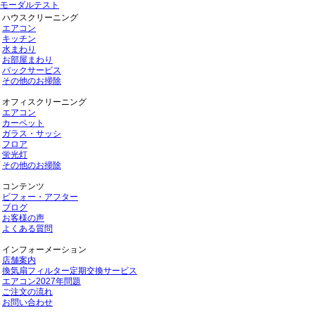
モーダルテスト
ハウスクリーニング
エアコン
キッチン
水まわり
お部屋まわり
パックサービス
その他のお掃除
オフィスクリーニング
エアコン
カーペット
ガラス・サッシ
フロア
蛍光灯
その他のお掃除
コンテンツ
ビフォー・アフター
ブログ
お客様の声
よくある質問
インフォーメーション
店舗案内
換気扇フィルター定期交換サービス
エアコン2027年問題
ご注文の流れ
お問い合わせ