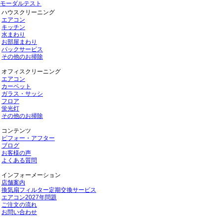
モーダルテスト
ハウスクリーニング
エアコン
キッチン
水まわり
お部屋まわり
パックサービス
その他のお掃除
オフィスクリーニング
エアコン
カーペット
ガラス・サッシ
フロア
蛍光灯
その他のお掃除
コンテンツ
ビフォー・アフター
ブログ
お客様の声
よくある質問
インフォーメーション
店舗案内
換気扇フィルター定期交換サービス
エアコン2027年問題
ご注文の流れ
お問い合わせ