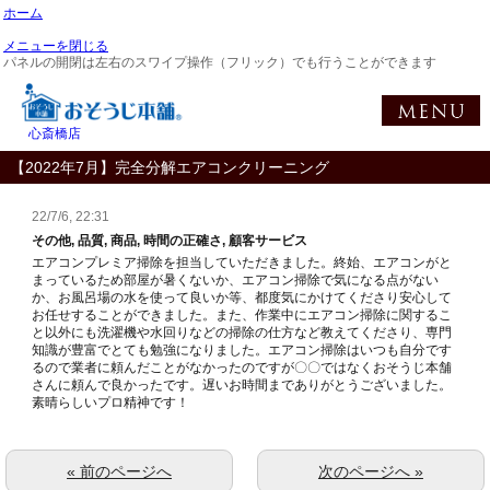
ホーム
メニューを閉じる
パネルの開閉は左右のスワイプ操作（フリック）でも行うことができます
心斎橋店
【2022年7月】完全分解エアコンクリーニング
22/7/6, 22:31
その他, 品質, 商品, 時間の正確さ, 顧客サービス
エアコンプレミア掃除を担当していただきました。終始、エアコンがと
まっているため部屋が暑くないか、エアコン掃除で気になる点がない
か、お風呂場の水を使って良いか等、都度気にかけてくださり安心して
お任せすることができました。また、作業中にエアコン掃除に関するこ
と以外にも洗濯機や水回りなどの掃除の仕方など教えてくださり、専門
知識が豊富でとても勉強になりました。エアコン掃除はいつも自分です
るので業者に頼んだことがなかったのですが〇〇ではなくおそうじ本舗
さんに頼んで良かったです。遅いお時間までありがとうございました。
素晴らしいプロ精神です！
« 前のページへ
次のページへ »