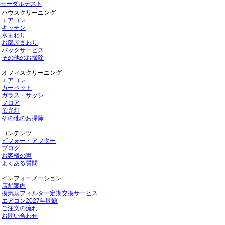
モーダルテスト
ハウスクリーニング
エアコン
キッチン
水まわり
お部屋まわり
パックサービス
その他のお掃除
オフィスクリーニング
エアコン
カーペット
ガラス・サッシ
フロア
蛍光灯
その他のお掃除
コンテンツ
ビフォー・アフター
ブログ
お客様の声
よくある質問
インフォーメーション
店舗案内
換気扇フィルター定期交換サービス
エアコン2027年問題
ご注文の流れ
お問い合わせ