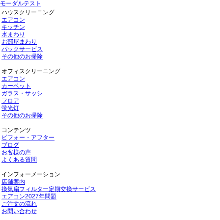
モーダルテスト
ハウスクリーニング
エアコン
キッチン
水まわり
お部屋まわり
パックサービス
その他のお掃除
オフィスクリーニング
エアコン
カーペット
ガラス・サッシ
フロア
蛍光灯
その他のお掃除
コンテンツ
ビフォー・アフター
ブログ
お客様の声
よくある質問
インフォーメーション
店舗案内
換気扇フィルター定期交換サービス
エアコン2027年問題
ご注文の流れ
お問い合わせ