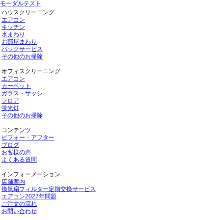
モーダルテスト
ハウスクリーニング
エアコン
キッチン
水まわり
お部屋まわり
パックサービス
その他のお掃除
オフィスクリーニング
エアコン
カーペット
ガラス・サッシ
フロア
蛍光灯
その他のお掃除
コンテンツ
ビフォー・アフター
ブログ
お客様の声
よくある質問
インフォーメーション
店舗案内
換気扇フィルター定期交換サービス
エアコン2027年問題
ご注文の流れ
お問い合わせ