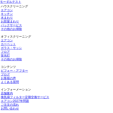
モーダルテスト
ハウスクリーニング
エアコン
キッチン
水まわり
お部屋まわり
パックサービス
その他のお掃除
オフィスクリーニング
エアコン
カーペット
ガラス・サッシ
フロア
蛍光灯
その他のお掃除
コンテンツ
ビフォー・アフター
ブログ
お客様の声
よくある質問
インフォーメーション
店舗案内
換気扇フィルター定期交換サービス
エアコン2027年問題
ご注文の流れ
お問い合わせ