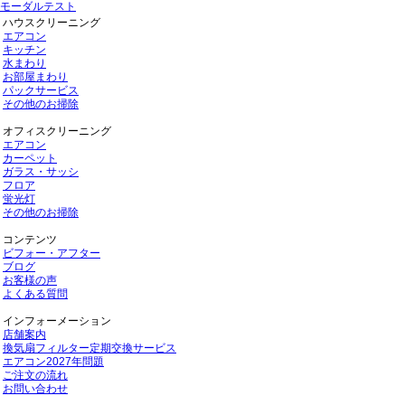
モーダルテスト
ハウスクリーニング
エアコン
キッチン
水まわり
お部屋まわり
パックサービス
その他のお掃除
オフィスクリーニング
エアコン
カーペット
ガラス・サッシ
フロア
蛍光灯
その他のお掃除
コンテンツ
ビフォー・アフター
ブログ
お客様の声
よくある質問
インフォーメーション
店舗案内
換気扇フィルター定期交換サービス
エアコン2027年問題
ご注文の流れ
お問い合わせ