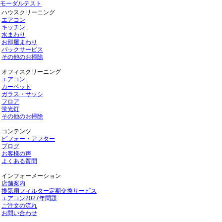
モーダルテスト
ハウスクリーニング
エアコン
キッチン
水まわり
お部屋まわり
パックサービス
その他のお掃除
オフィスクリーニング
エアコン
カーペット
ガラス・サッシ
フロア
蛍光灯
その他のお掃除
コンテンツ
ビフォー・アフター
ブログ
お客様の声
よくある質問
インフォーメーション
店舗案内
換気扇フィルター定期交換サービス
エアコン2027年問題
ご注文の流れ
お問い合わせ