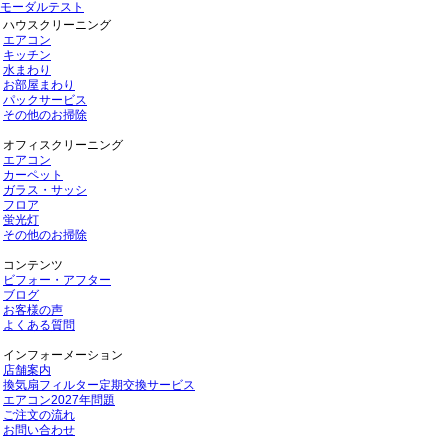
モーダルテスト
ハウスクリーニング
エアコン
キッチン
水まわり
お部屋まわり
パックサービス
その他のお掃除
オフィスクリーニング
エアコン
カーペット
ガラス・サッシ
フロア
蛍光灯
その他のお掃除
コンテンツ
ビフォー・アフター
ブログ
お客様の声
よくある質問
インフォーメーション
店舗案内
換気扇フィルター定期交換サービス
エアコン2027年問題
ご注文の流れ
お問い合わせ