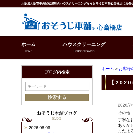
大阪府大阪市中央区松屋町のハウスクリーニングならおそうじ本舗心斎橋店にお任
心斎橋店
ホーム
ハウスクリーニング
HOME
HOUSE CLEANING
ホーム
>
お客様
ブログ内検索
【202
2020/7/
その他,
丁寧な
ありが
2026.08.06
またよ