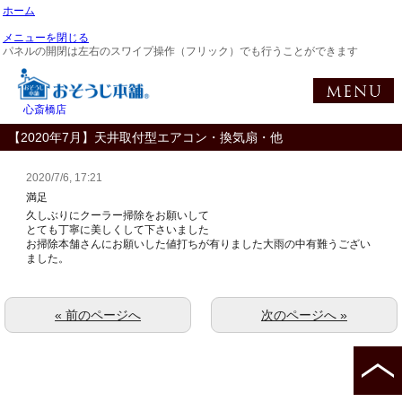
ホーム
メニューを閉じる
パネルの開閉は左右のスワイプ操作（フリック）でも行うことができます
心斎橋店
【2020年7月】天井取付型エアコン・換気扇・他
2020/7/6, 17:21
満足
久しぶりにクーラー掃除をお願いして
とても丁寧に美しくして下さいました
お掃除本舗さんにお願いした値打ちが有りました大雨の中有難うござい
ました。
« 前のページへ
次のページへ »