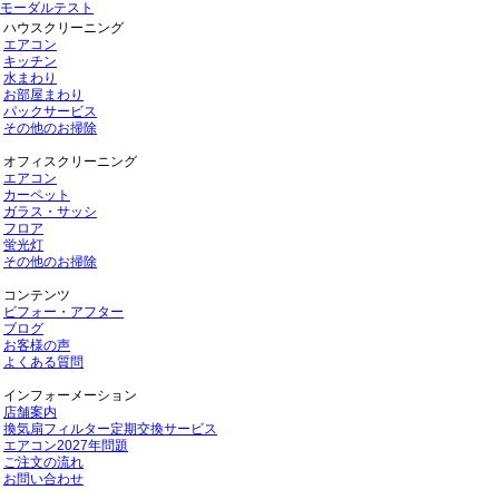
モーダルテスト
ハウスクリーニング
エアコン
キッチン
水まわり
お部屋まわり
パックサービス
その他のお掃除
オフィスクリーニング
エアコン
カーペット
ガラス・サッシ
フロア
蛍光灯
その他のお掃除
コンテンツ
ビフォー・アフター
ブログ
お客様の声
よくある質問
インフォーメーション
店舗案内
換気扇フィルター定期交換サービス
エアコン2027年問題
ご注文の流れ
お問い合わせ