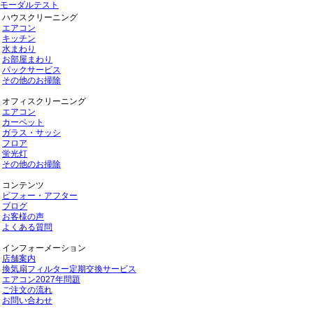
モーダルテスト
ハウスクリーニング
エアコン
キッチン
水まわり
お部屋まわり
パックサービス
その他のお掃除
オフィスクリーニング
エアコン
カーペット
ガラス・サッシ
フロア
蛍光灯
その他のお掃除
コンテンツ
ビフォー・アフター
ブログ
お客様の声
よくある質問
インフォーメーション
店舗案内
換気扇フィルター定期交換サービス
エアコン2027年問題
ご注文の流れ
お問い合わせ