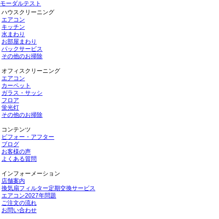
モーダルテスト
ハウスクリーニング
エアコン
キッチン
水まわり
お部屋まわり
パックサービス
その他のお掃除
オフィスクリーニング
エアコン
カーペット
ガラス・サッシ
フロア
蛍光灯
その他のお掃除
コンテンツ
ビフォー・アフター
ブログ
お客様の声
よくある質問
インフォーメーション
店舗案内
換気扇フィルター定期交換サービス
エアコン2027年問題
ご注文の流れ
お問い合わせ