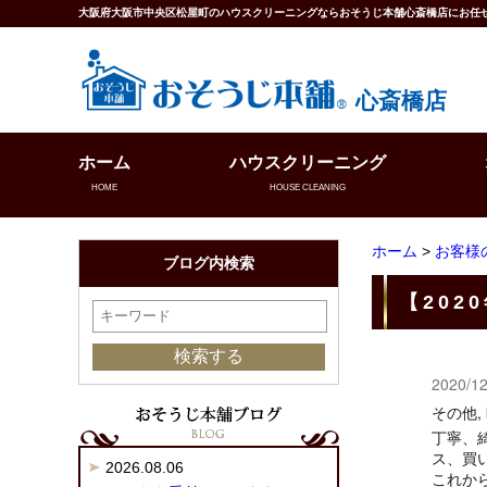
大阪府大阪市中央区松屋町のハウスクリーニングならおそうじ本舗心斎橋店にお任
心斎橋店
ホーム
ハウスクリーニング
HOME
HOUSE CLEANING
ホーム
>
お客様
ブログ内検索
【202
2020/12
その他,
丁寧、
ス、買
2026.08.06
これか