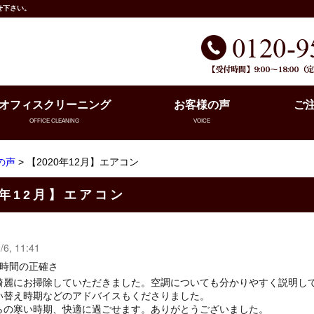
せ下さい。
オフィスクリーニング
お客様の声
ご
OFFICE CLEANING
VOICE
の声
> 【2020年12月】エアコン
0年12月】エアコン
/6, 11:41
 時間の正確さ
綺麗にお掃除していただきました。空調についても分かりやすく説明し
い替え時期などのアドバイスもくださりました。
らの寒い時期、快適に過ごせます。ありがとうございました。