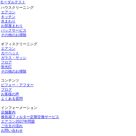
モーダルテスト
ハウスクリーニング
エアコン
キッチン
水まわり
お部屋まわり
パックサービス
その他のお掃除
オフィスクリーニング
エアコン
カーペット
ガラス・サッシ
フロア
蛍光灯
その他のお掃除
コンテンツ
ビフォー・アフター
ブログ
お客様の声
よくある質問
インフォーメーション
店舗案内
換気扇フィルター定期交換サービス
エアコン2027年問題
ご注文の流れ
お問い合わせ