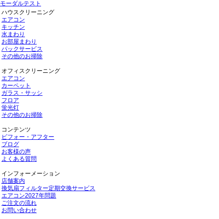
モーダルテスト
ハウスクリーニング
エアコン
キッチン
水まわり
お部屋まわり
パックサービス
その他のお掃除
オフィスクリーニング
エアコン
カーペット
ガラス・サッシ
フロア
蛍光灯
その他のお掃除
コンテンツ
ビフォー・アフター
ブログ
お客様の声
よくある質問
インフォーメーション
店舗案内
換気扇フィルター定期交換サービス
エアコン2027年問題
ご注文の流れ
お問い合わせ